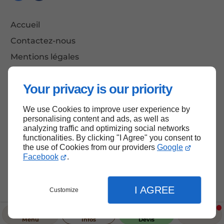
Accueil
Contactez-nous
Mentions légales
Plan du site
Your privacy is our priority
We use Cookies to improve user experience by
Haut de page
personalising content and ads, as well as
analyzing traffic and optimizing social networks
functionalities. By clicking "I Agree" you consent to
the use of Cookies from our providers
Google
Facebook
.
I AGREE
Customize
Menu
Infos
Devis